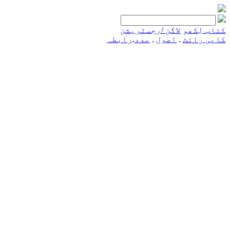
کتاب لِکھو
لاگن /رجسٹریشن
کاپی رائٹ
.
اصول
.
مدد
.
رابطہ