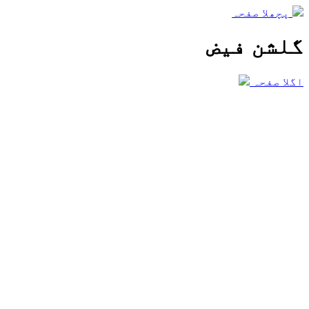
پچھلا صفحہ
گلشن فیض
اگلا صفحہ